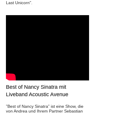
Last Unicorn".
Best of Nancy Sinatra mit
Liveband Acoustic Avenue
”Best of Nancy Sinatra” ist eine Show, die
von Andrea und Ihrem Partner Sebastian
Schwarzbach, Bandleader bei Acoustic
Avenue, 2013 gemeinsam für AIDA Cruises
produziert wurde. Das Konzert im komplett
besetzten Theater auf AIDAluna war ein